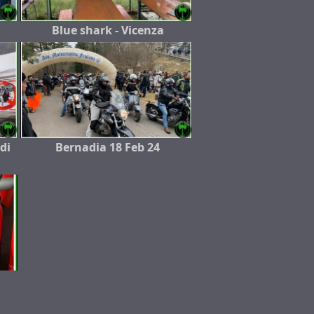
Blue shark - Vicenza
 di
Bernadia 18 Feb 24