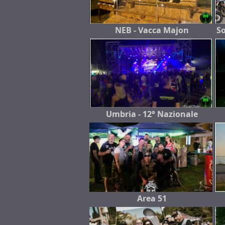
NEB - Vacca Majon
So
Umbria - 12° Nazionale
Area 51