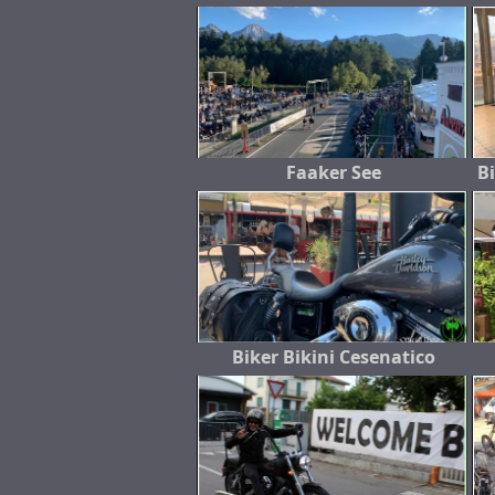
Faaker See
B
Biker Bikini Cesenatico