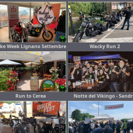
ike Week Lignano Settembre
Wacky Run 2
Run to Cerea
Notte del Vikingo - Sand