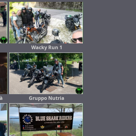
Wacky Run 1
rà
Gruppo Nutria