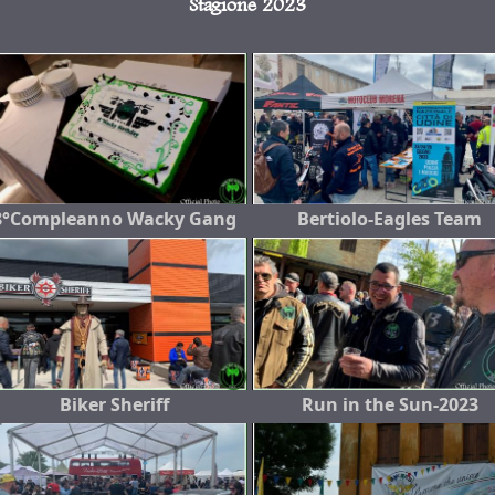
Stagione 2023
8°Compleanno Wacky Gang
Bertiolo-Eagles Team
Biker Sheriff
Run in the Sun-2023