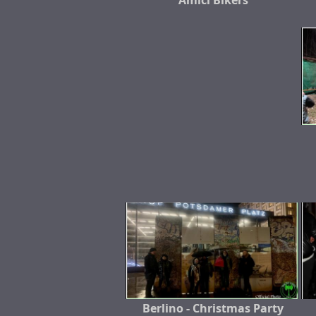
Amici Bikers
Berlino - Christmas Party