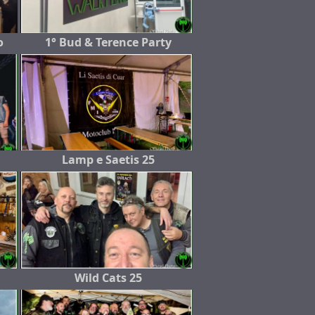
o
1° Bud & Terence Party
Lamp e Saetis 25
Wild Cats 25