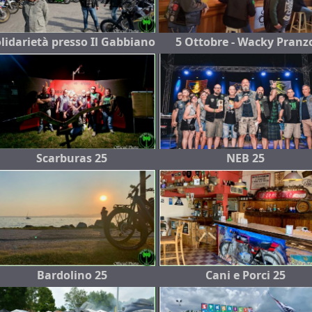
lidarietà presso Il Gabbiano
5 Ottobre - Wacky Pranz
Scarburas 25
NEB 25
Bardolino 25
Cani e Porci 25