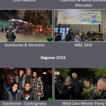
Iron Naonis
Cialtroni & Moto Moren
(Percoto)
Scarburas & Versutta
MBE 2025
Stagione 2024
Scarburas - Castagnata
Wild Cats-Winter Party