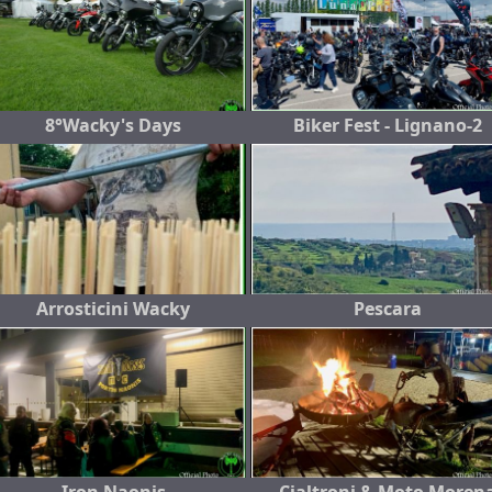
8°Wacky's Days
Biker Fest - Lignano-2
Arrosticini Wacky
Pescara