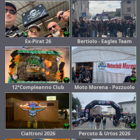
Ex-Pirat 26
Bertiolo - Eagles Team
12°Compleanno Club
Moto Morena - Pozzuolo
Cialtroni 2026
Percoto & Urtos 2026