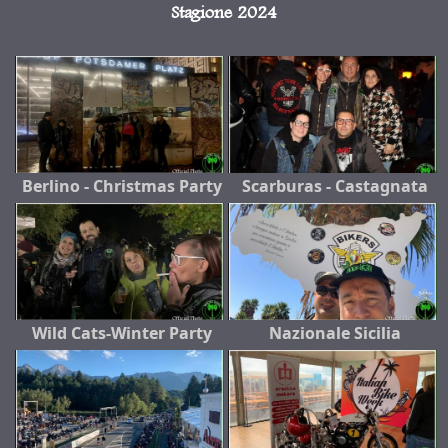
Stagione 2024
Berlino - Christmas Party
Scarburas - Castagnata
Wild Cats-Winter Party
Nazionale Sicilia