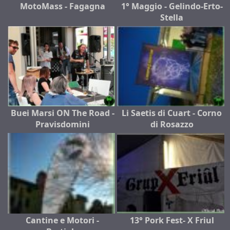
MotoMass - Fagagna
1° Maggio - Gelindo-Erto-
Stella
Buei Marsi ON The Road -
Li Saetis di Cuart - Corno
Pravisdomini
di Rosazzo
Cantine e Motori -
13° Pork Fest- X Friul