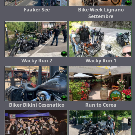
Faaker See
Bike Week Lignano
Settembre
Wacky Run 2
Wacky Run 1
Biker Bikini Cesenatico
Run to Cerea