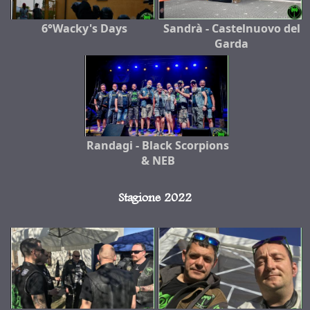
6°Wacky's Days
Sandrà - Castelnuovo del
Garda
Randagi - Black Scorpions
& NEB
Stagione 2022