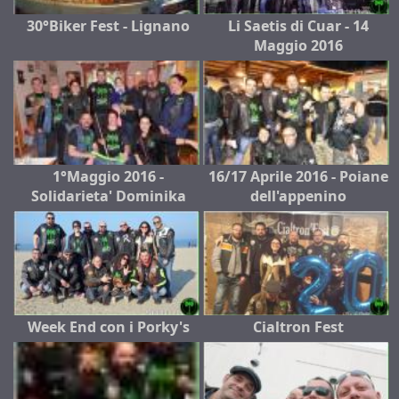
30°Biker Fest - Lignano
Li Saetis di Cuar - 14
Maggio 2016
1°Maggio 2016 -
16/17 Aprile 2016 - Poiane
Solidarieta' Dominika
dell'appenino
Week End con i Porky's
Cialtron Fest