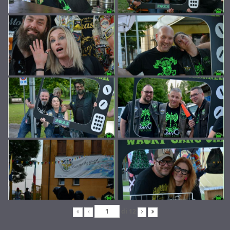
di
12
«
‹
›
»