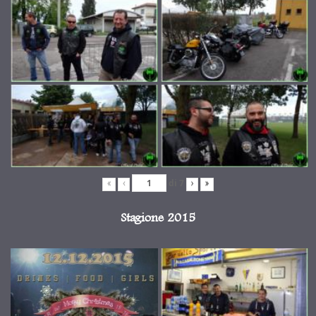
di
7
«
‹
›
»
Stagione 2015