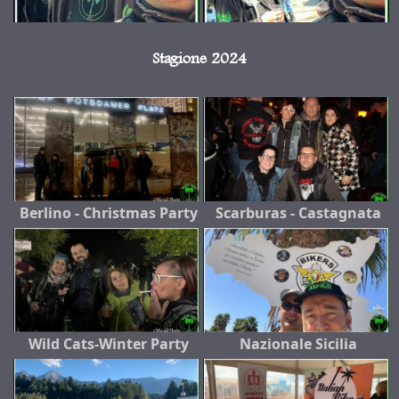
Stagione 2024
Berlino - Christmas Party
Scarburas - Castagnata
Wild Cats-Winter Party
Nazionale Sicilia