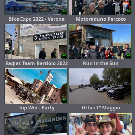
Bike Expo 2022 - Verona
Motoraduno Percoto
Eagles Team-Bertiolo 2022
Run in the Sun
Top Win - Party
Urtos 1° Maggio