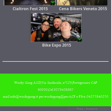
Cialtron Fest 2015
Cena Bikers Veneto 2015
Bike Expo 2015
Wacky Gang A.S.D,Via Sindacale, n°125,Portogruaro CAP
30020,Cel:3273428387
mail:info@wackygang.it pec:wackygang@pec.it,CF e P.Iva 04277840270
Forestly
Theme | Powered by
Wordpress