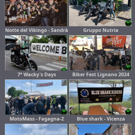
Notte del Vikingo - Sandrà
Gruppo Nutria
7° Wacky's Days
Biker Fest Lignano 2024
MotoMass - Fagagna-2
Blue shark - Vicenza