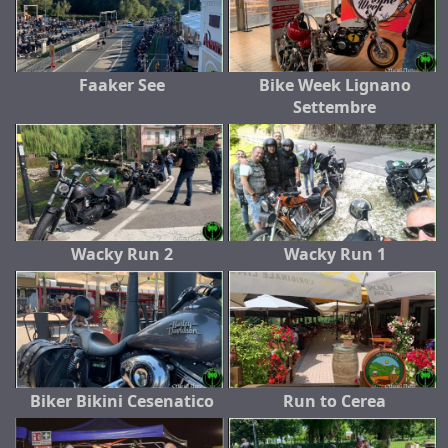
Faaker See
Bike Week Lignano
Settembre
Wacky Run 2
Wacky Run 1
Biker Bikini Cesenatico
Run to Cerea