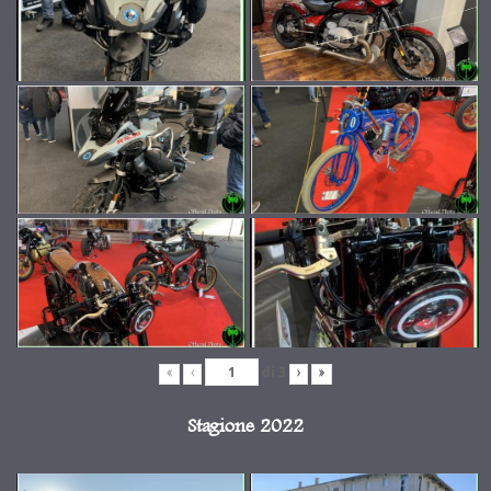
di
3
«
‹
›
»
Stagione 2022