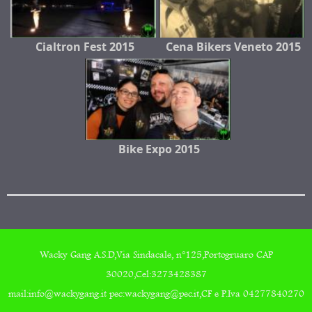
Cialtron Fest 2015
Cena Bikers Veneto 2015
Bike Expo 2015
Wacky Gang A.S.D,Via Sindacale, n°125,Portogruaro CAP
30020,Cel:3273428387
mail:info@wackygang.it pec:wackygang@pec.it,CF e P.Iva 04277840270