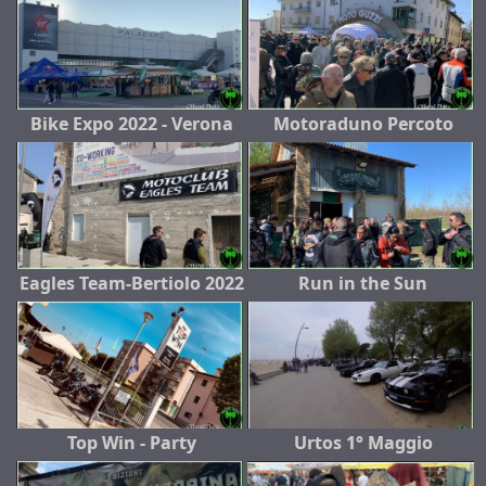
Bike Expo 2022 - Verona
Motoraduno Percoto
Eagles Team-Bertiolo 2022
Run in the Sun
Top Win - Party
Urtos 1° Maggio