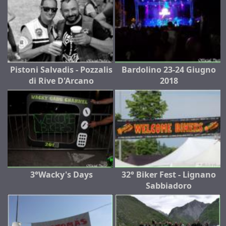
Pistoni Salvadis - Pozzalis
Bardolino 23-24 Giugno
di Rive D'Arcano
2018
3°Wacky's Days
32° Biker Fest - Lignano
Sabbiadoro