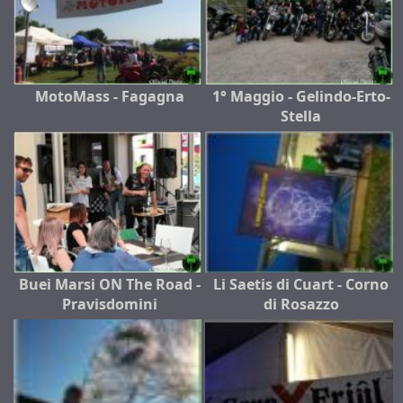
MotoMass - Fagagna
1° Maggio - Gelindo-Erto-
Stella
Buei Marsi ON The Road -
Li Saetis di Cuart - Corno
Pravisdomini
di Rosazzo