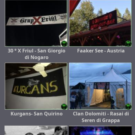
30 ° X Friul - San Giorgio
Faaker See - Austria
di Nogaro
Kurgans- San Quirino
Clan Dolomiti - Rasai di
Seren di Grappa