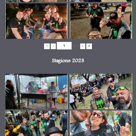
di
2
«
‹
›
»
Stagione 2023