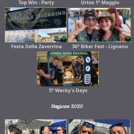
Top Win - Party
Urtos 1° Maggio
Festa Della Zavorrina
36° Biker Fest - Lignano
5° Wacky's Days
Stagione 2020