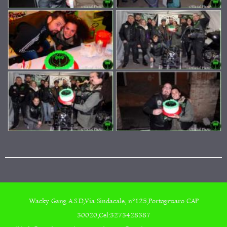
Wacky Gang A.S.D,Via Sindacale, n°125,Portogruaro CAP
30020,Cel:3273428387