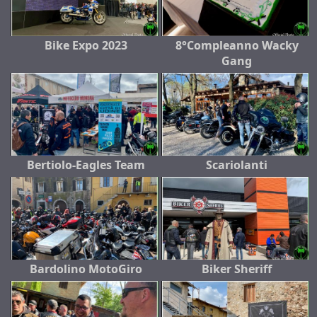
Bike Expo 2023
8°Compleanno Wacky
Gang
Bertiolo-Eagles Team
Scariolanti
Bardolino MotoGiro
Biker Sheriff