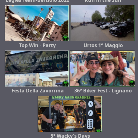
Eagles Team-Bertiolo 2022
Run in the Sun
Top Win - Party
Urtos 1° Maggio
Festa Della Zavorrina
36° Biker Fest - Lignano
5° Wacky's Days