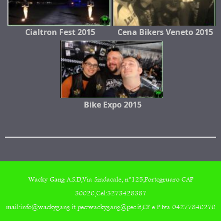
Cialtron Fest 2015
Cena Bikers Veneto 2015
Bike Expo 2015
Wacky Gang A.S.D,Via Sindacale, n°125,Portogruaro CAP
30020,Cel:3273428387
mail:info@wackygang.it pec:wackygang@pec.it,CF e P.Iva 04277840270