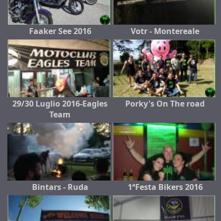
Faaker See 2016
Votr - Montereale
29/30 Luglio 2016-Eagles
Porky's On The road
Team
Bintars - Ruda
1ªFesta Bikers 2016