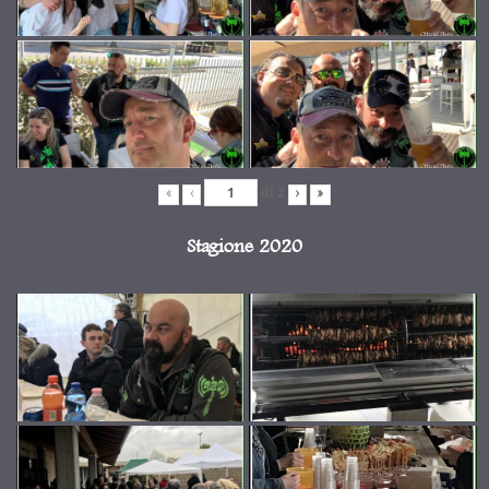
di
2
«
‹
›
»
Stagione 2020