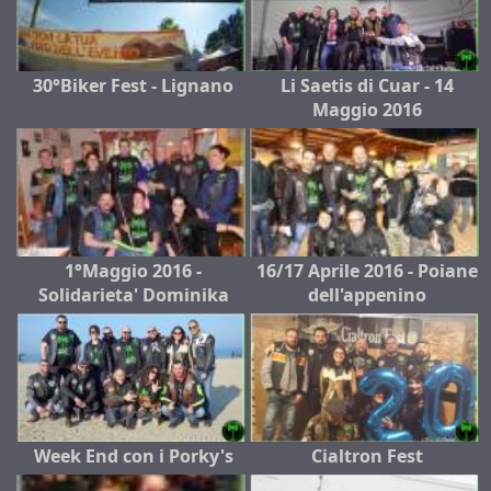
30°Biker Fest - Lignano
Li Saetis di Cuar - 14
Maggio 2016
1°Maggio 2016 -
16/17 Aprile 2016 - Poiane
Solidarieta' Dominika
dell'appenino
Week End con i Porky's
Cialtron Fest