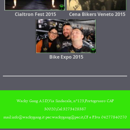
Cialtron Fest 2015
Cena Bikers Veneto 2015
Bike Expo 2015
Wacky Gang A.S.D,Via Sindacale, n°125,Portogruaro CAP
30020,Cel:3273428387
mail:info@wackygang.it pec:wackygang@pec.it,CF e P.Iva 04277840270