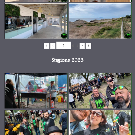
di
3
«
‹
›
»
Stagione 2023