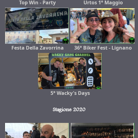
Top Win - Party
Urtos 1° Maggio
Festa Della Zavorrina
36° Biker Fest - Lignano
5° Wacky's Days
Stagione 2020