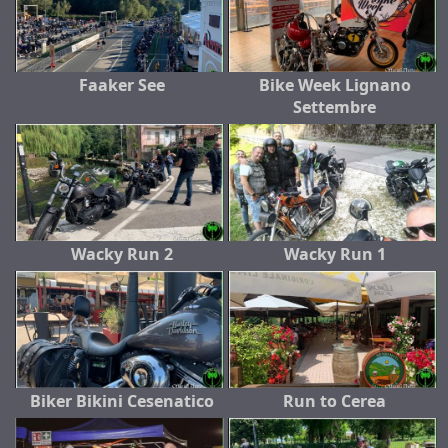
Faaker See
Bike Week Lignano
Settembre
Wacky Run 2
Wacky Run 1
Biker Bikini Cesenatico
Run to Cerea