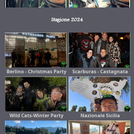
Stagione 2024
Berlino - Christmas Party
Scarburas - Castagnata
Wild Cats-Winter Party
Nazionale Sicilia