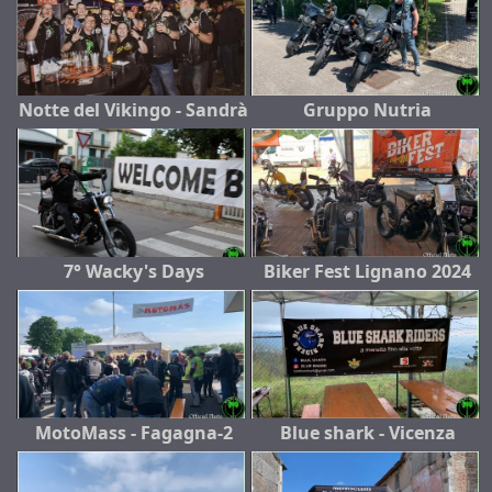
Notte del Vikingo - Sandrà
Gruppo Nutria
7° Wacky's Days
Biker Fest Lignano 2024
MotoMass - Fagagna-2
Blue shark - Vicenza