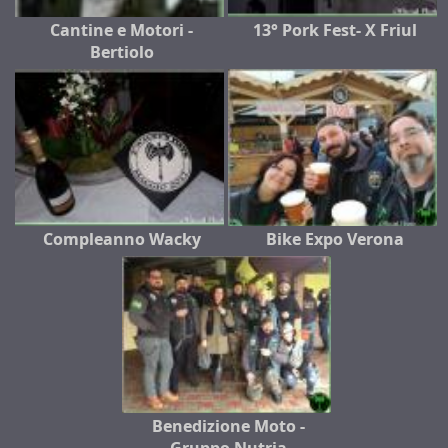
Cantine e Motori -
13° Pork Fest- X Friul
Bertiolo
Compleanno Wacky
Bike Expo Verona
Benedizione Moto -
Gruppo Nutria