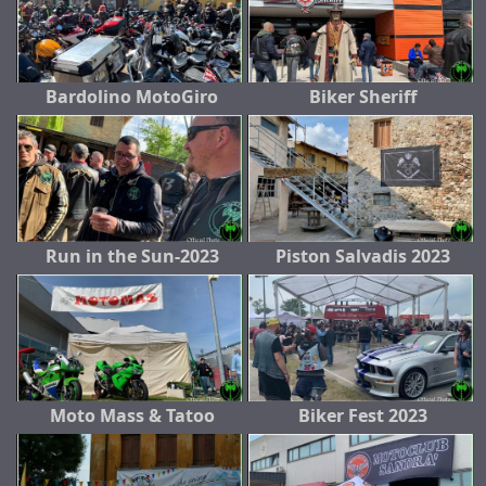
Bardolino MotoGiro
Biker Sheriff
Run in the Sun-2023
Piston Salvadis 2023
Moto Mass & Tatoo
Biker Fest 2023