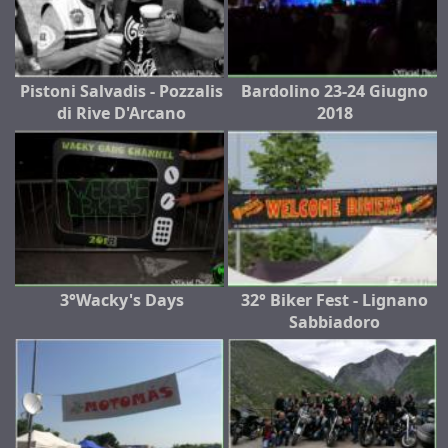
Pistoni Salvadis - Pozzalis
Bardolino 23-24 Giugno
di Rive D'Arcano
2018
3°Wacky's Days
32° Biker Fest - Lignano
Sabbiadoro