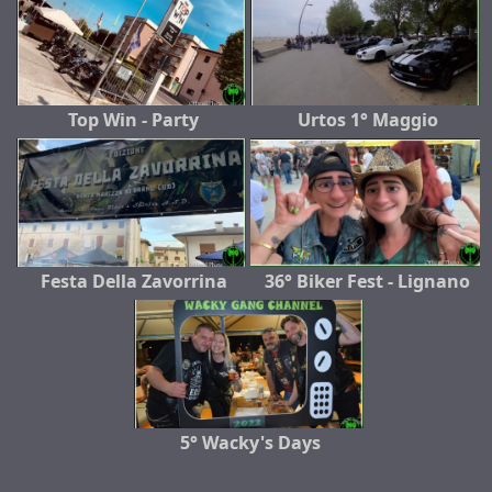
Top Win - Party
Urtos 1° Maggio
Festa Della Zavorrina
36° Biker Fest - Lignano
5° Wacky's Days