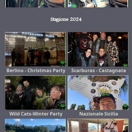
Stagione 2024
Berlino - Christmas Party
Scarburas - Castagnata
Wild Cats-Winter Party
Nazionale Sicilia