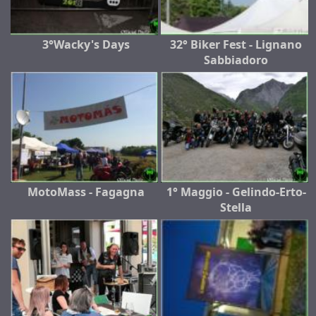
3°Wacky's Days
32° Biker Fest - Lignano
Sabbiadoro
MotoMass - Fagagna
1° Maggio - Gelindo-Erto-
Stella