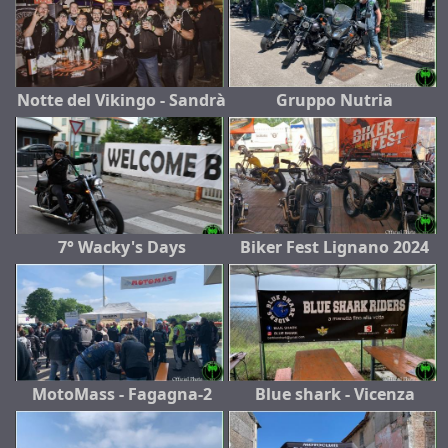
Notte del Vikingo - Sandrà
Gruppo Nutria
7° Wacky's Days
Biker Fest Lignano 2024
MotoMass - Fagagna-2
Blue shark - Vicenza