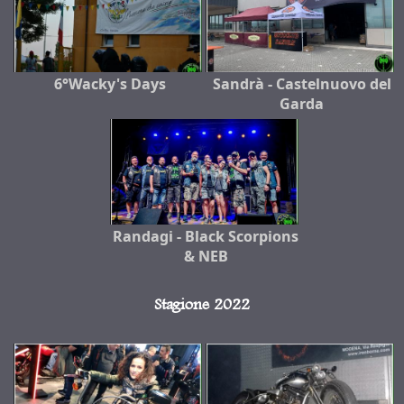
6°Wacky's Days
Sandrà - Castelnuovo del
Garda
Randagi - Black Scorpions
& NEB
Stagione 2022