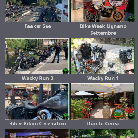
Faaker See
Bike Week Lignano
Settembre
Wacky Run 2
Wacky Run 1
Biker Bikini Cesenatico
Run to Cerea