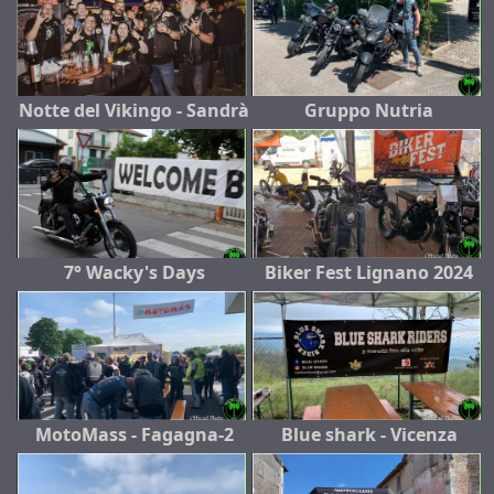
Notte del Vikingo - Sandrà
Gruppo Nutria
7° Wacky's Days
Biker Fest Lignano 2024
MotoMass - Fagagna-2
Blue shark - Vicenza