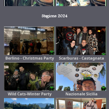
Stagione 2024
Berlino - Christmas Party
Scarburas - Castagnata
Wild Cats-Winter Party
Nazionale Sicilia