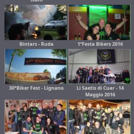
Bintars - Ruda
1ªFesta Bikers 2016
30°Biker Fest - Lignano
Li Saetis di Cuar - 14
Maggio 2016