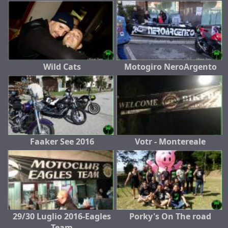
Wild Cats
Motogiro NeroArgento
Faaker See 2016
Votr - Montereale
29/30 Luglio 2016-Eagles
Porky's On The road
Team