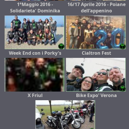
1°Maggio 2016 -
16/17 Aprile 2016 - Poiane
Solidarieta' Dominika
dell'appenino
Week End con i Porky's
Cialtron Fest
X Friul
Bike Expo' Verona