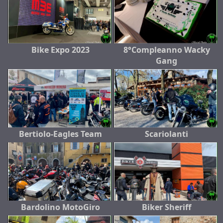
Bike Expo 2023
8°Compleanno Wacky
Gang
Bertiolo-Eagles Team
Scariolanti
Bardolino MotoGiro
Biker Sheriff