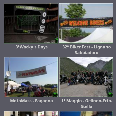
3°Wacky's Days
32° Biker Fest - Lignano
Sabbiadoro
MotoMass - Fagagna
1° Maggio - Gelindo-Erto-
Stella