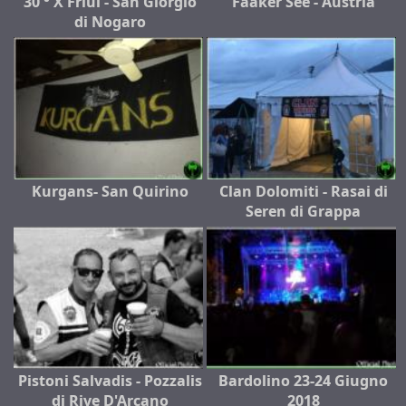
30 ° X Friul - San Giorgio
Faaker See - Austria
di Nogaro
Kurgans- San Quirino
Clan Dolomiti - Rasai di
Seren di Grappa
Pistoni Salvadis - Pozzalis
Bardolino 23-24 Giugno
di Rive D'Arcano
2018