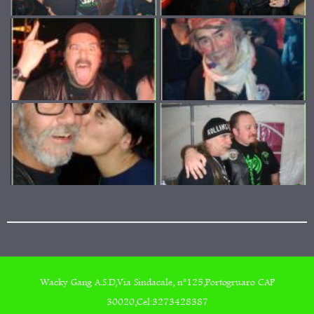
Wacky Gang A.S.D,Via Sindacale, n°125,Portogruaro CAP
30020,Cel:3273428387