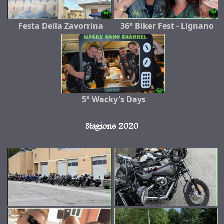
Festa Della Zavorrina
36° Biker Fest - Lignano
5° Wacky's Days
Stagione 2020