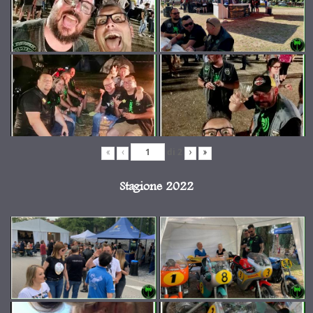
di
2
«
‹
›
»
Stagione 2022