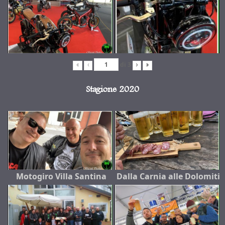
di
3
«
‹
›
»
Stagione 2020
Motogiro Villa Santina
Dalla Carnia alle Dolomiti