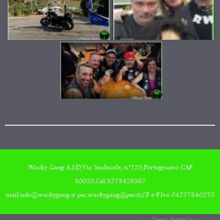
Wacky Gang A.S.D,Via Sindacale, n°125,Portogruaro CAP
30020,Cel:3273428387
mail:info@wackygang.it pec:wackygang@pec.it,CF e P.Iva 04277840270
Forestly
Theme | Powered by
Wordpress