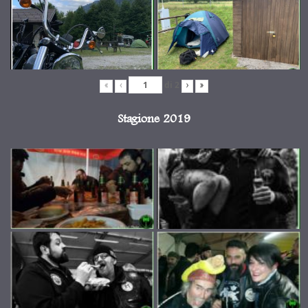
di
2
«
‹
›
»
Stagione 2019