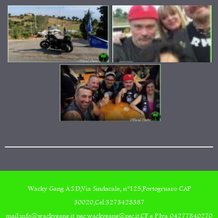
Wacky Gang A.S.D,Via Sindacale, n°125,Portogruaro CAP
30020,Cel:3273428387
mail:info@wackygang.it pec:wackygang@pec.it,CF e P.Iva 04277840270