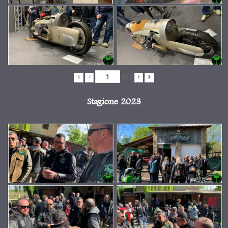
di
2
«
‹
›
»
Stagione 2023