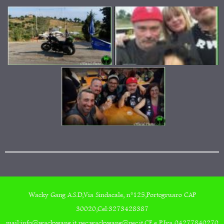
Wacky Gang A.S.D,Via Sindacale, n°125,Portogruaro CAP
30020,Cel:3273428387
mail:info@wackygang.it pec:wackygang@pec.it,CF e P.Iva 04277840270