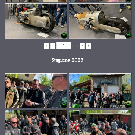
di
2
«
‹
›
»
Stagione 2023