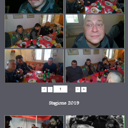
di
2
«
‹
›
»
Stagione 2019