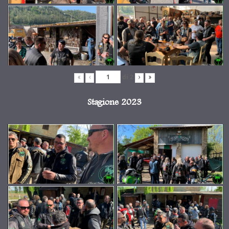
di
2
«
‹
›
»
Stagione 2023