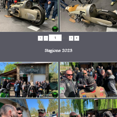
di
2
«
‹
›
»
Stagione 2023