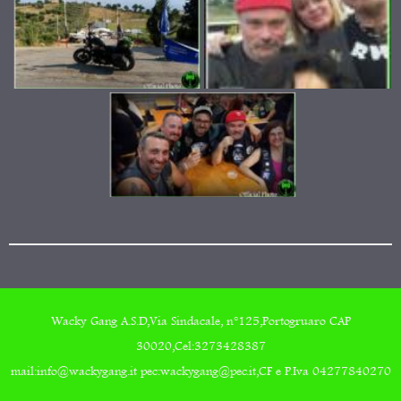
Wacky Gang A.S.D,Via Sindacale, n°125,Portogruaro CAP
30020,Cel:3273428387
mail:info@wackygang.it pec:wackygang@pec.it,CF e P.Iva 04277840270