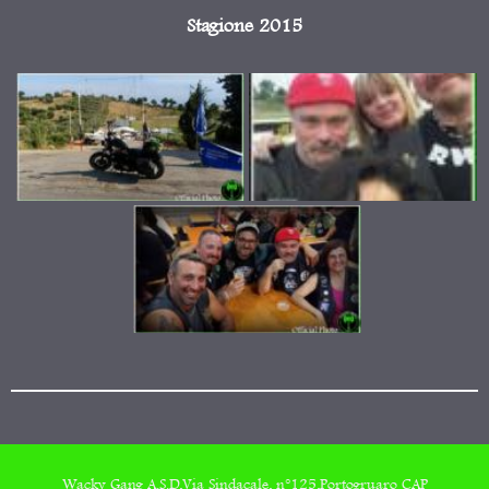
Stagione 2015
Wacky Gang A.S.D,Via Sindacale, n°125,Portogruaro CAP