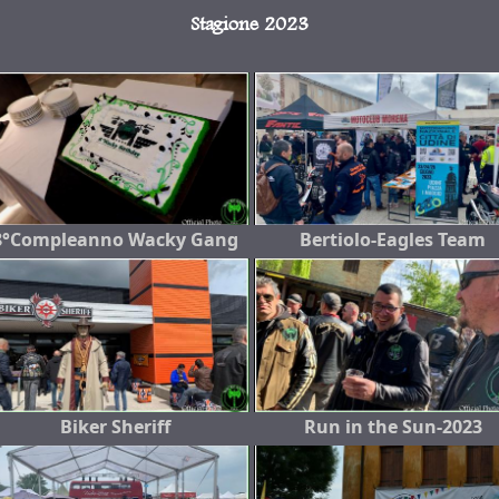
Stagione 2023
8°Compleanno Wacky Gang
Bertiolo-Eagles Team
Biker Sheriff
Run in the Sun-2023