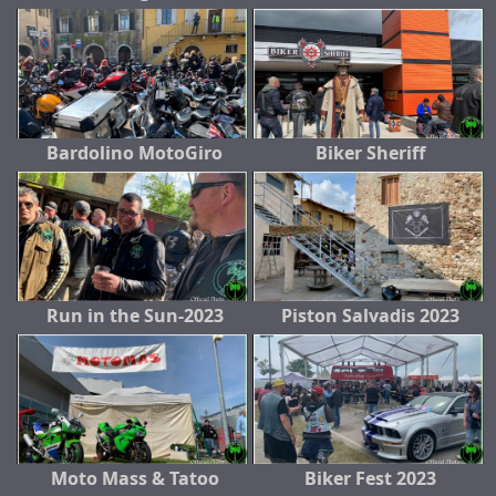
Bardolino MotoGiro
Biker Sheriff
Run in the Sun-2023
Piston Salvadis 2023
Moto Mass & Tatoo
Biker Fest 2023