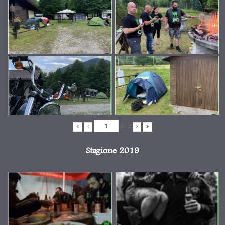
di
2
«
‹
›
»
Stagione 2019