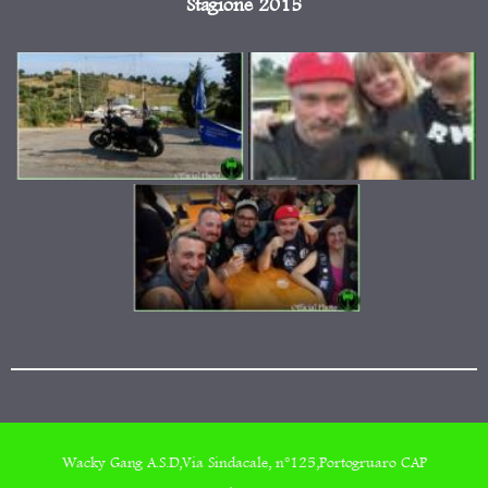
Stagione 2015
Wacky Gang A.S.D,Via Sindacale, n°125,Portogruaro CAP