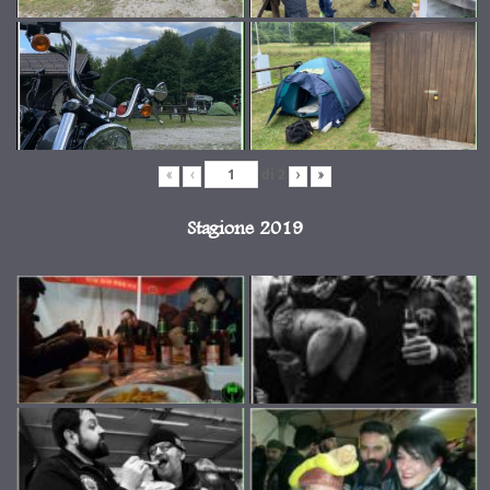
di
2
«
‹
›
»
Stagione 2019