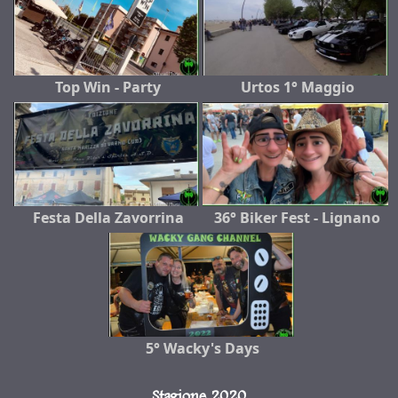
Top Win - Party
Urtos 1° Maggio
Festa Della Zavorrina
36° Biker Fest - Lignano
5° Wacky's Days
Stagione 2020