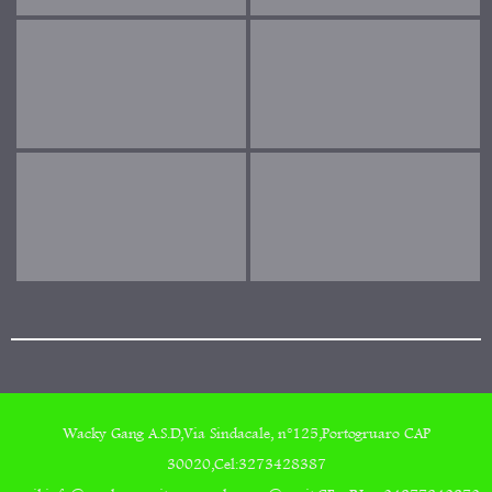
Wacky Gang A.S.D,Via Sindacale, n°125,Portogruaro CAP
30020,Cel:3273428387