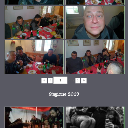
di
2
«
‹
›
»
Stagione 2019