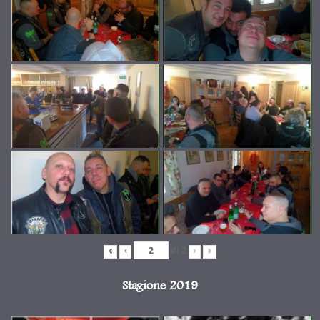
di
2
«
‹
›
»
Stagione 2019