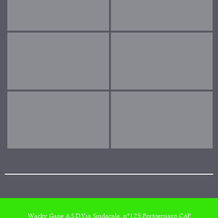
Wacky Gang A.S.D,Via Sindacale, n°125,Portogruaro CAP