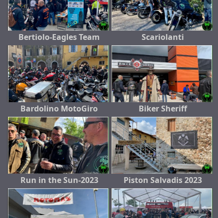
Bertiolo-Eagles Team
Scariolanti
Bardolino MotoGiro
Biker Sheriff
Run in the Sun-2023
Piston Salvadis 2023