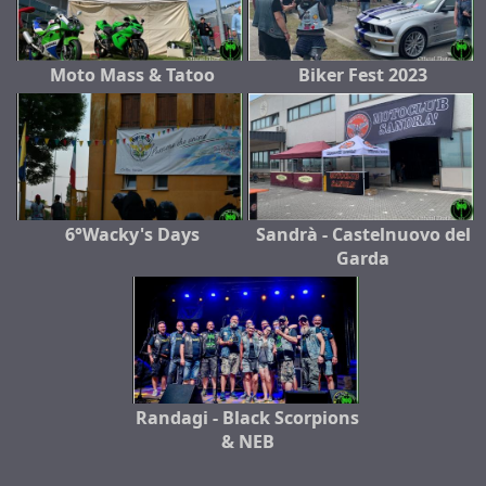
Moto Mass & Tatoo
Biker Fest 2023
6°Wacky's Days
Sandrà - Castelnuovo del
Garda
Randagi - Black Scorpions
& NEB