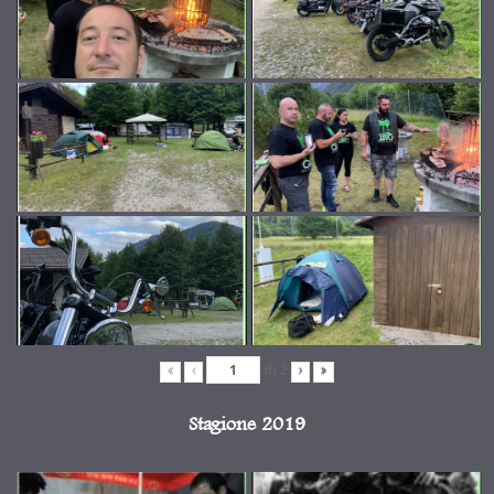
di
2
«
‹
›
»
Stagione 2019