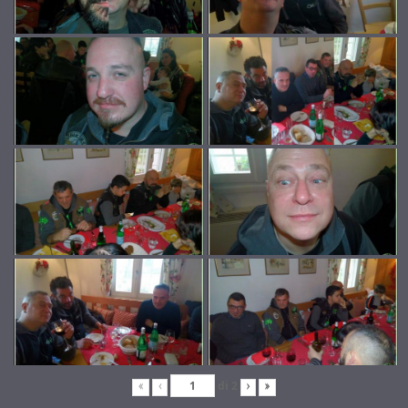
di
2
«
‹
›
»