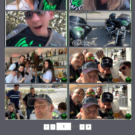
di
2
«
‹
›
»