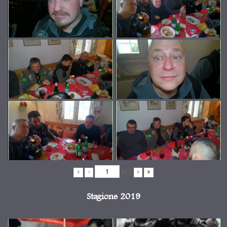
di
2
«
‹
›
»
Stagione 2019