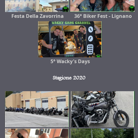
Festa Della Zavorrina
36° Biker Fest - Lignano
5° Wacky's Days
Stagione 2020