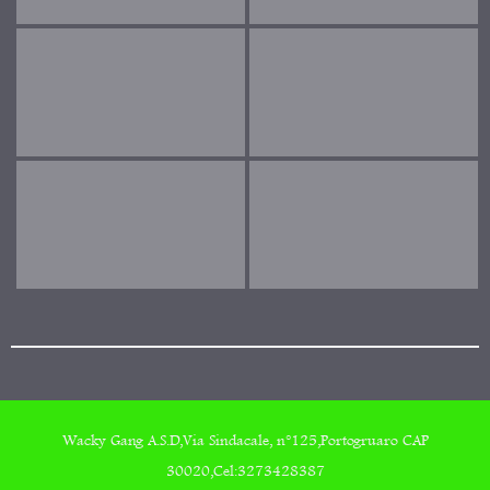
Wacky Gang A.S.D,Via Sindacale, n°125,Portogruaro CAP
30020,Cel:3273428387