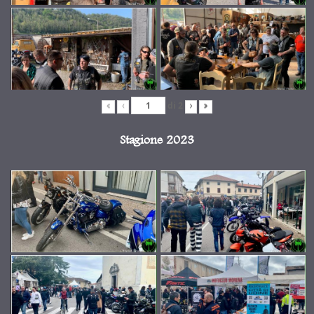
di
2
«
‹
›
»
Stagione 2023