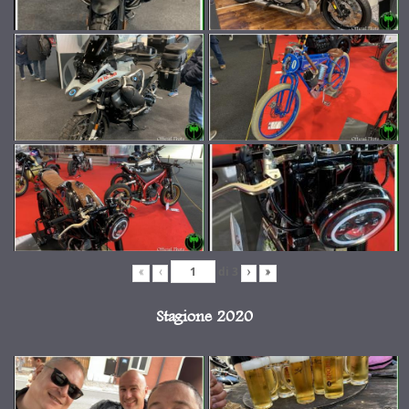
di
3
«
‹
›
»
Stagione 2020