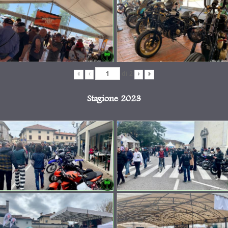
di
2
«
‹
›
»
Stagione 2023