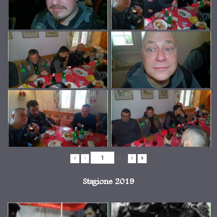
di
2
«
‹
›
»
Stagione 2019