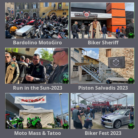
Bardolino MotoGiro
Biker Sheriff
Run in the Sun-2023
Piston Salvadis 2023
Moto Mass & Tatoo
Biker Fest 2023