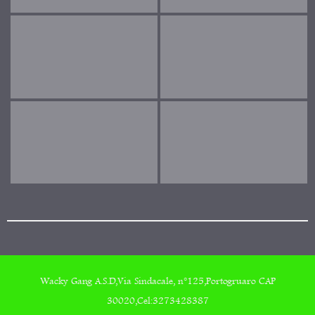
Wacky Gang A.S.D,Via Sindacale, n°125,Portogruaro CAP
30020,Cel:3273428387