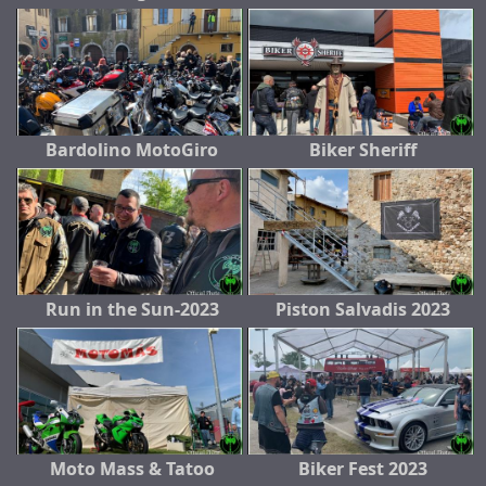
Bardolino MotoGiro
Biker Sheriff
Run in the Sun-2023
Piston Salvadis 2023
Moto Mass & Tatoo
Biker Fest 2023