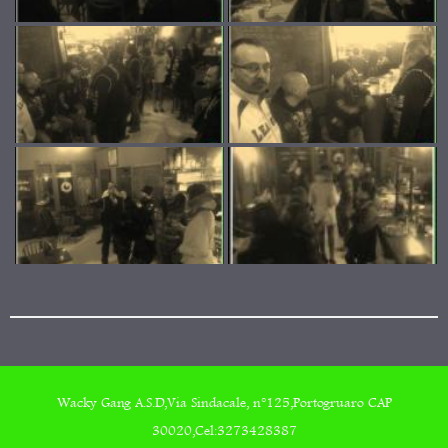
Wacky Gang A.S.D,Via Sindacale, n°125,Portogruaro CAP
30020,Cel:3273428387