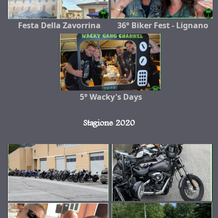
Festa Della Zavorrina
36° Biker Fest - Lignano
5° Wacky's Days
Stagione 2020