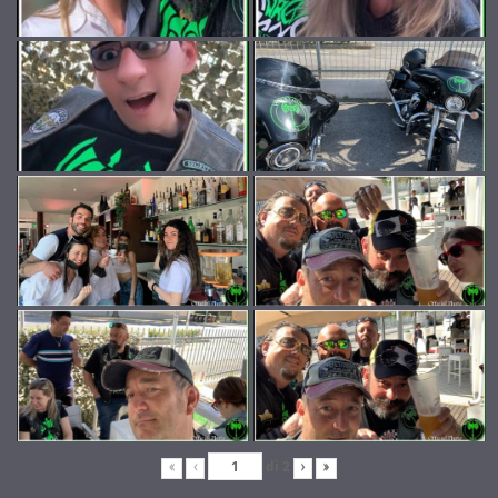
di
2
«
‹
›
»