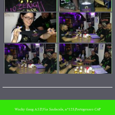
Wacky Gang A.S.D,Via Sindacale, n°125,Portogruaro CAP