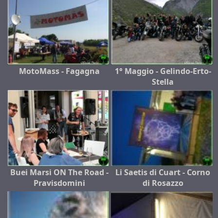
MotoMass - Fagagna
1° Maggio - Gelindo-Erto-
Stella
Buei Marsi ON The Road -
Li Saetis di Cuart - Corno
Pravisdomini
di Rosazzo