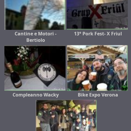
Cantine e Motori -
13° Pork Fest- X Friul
Bertiolo
Compleanno Wacky
Bike Expo Verona