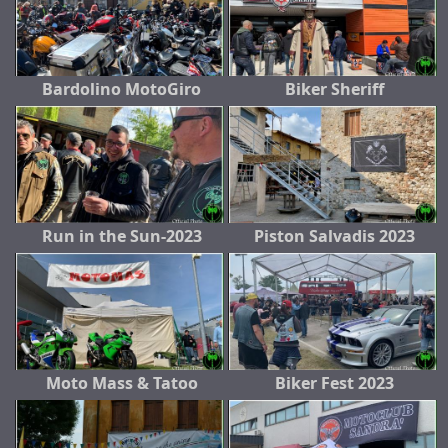
Bardolino MotoGiro
Biker Sheriff
Run in the Sun-2023
Piston Salvadis 2023
Moto Mass & Tatoo
Biker Fest 2023