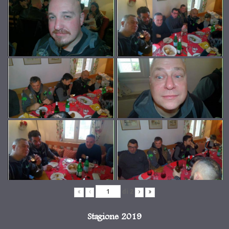
di
2
«
‹
›
»
Stagione 2019