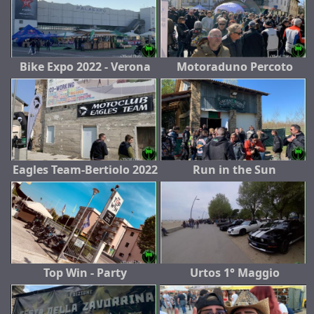
Bike Expo 2022 - Verona
Motoraduno Percoto
Eagles Team-Bertiolo 2022
Run in the Sun
Top Win - Party
Urtos 1° Maggio