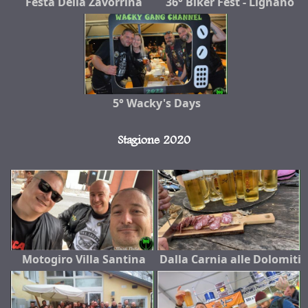
Festa Della Zavorrina
36° Biker Fest - Lignano
5° Wacky's Days
Stagione 2020
Motogiro Villa Santina
Dalla Carnia alle Dolomiti